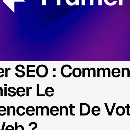
r SEO : Comment
iser Le 
encement De Vot
Web ?