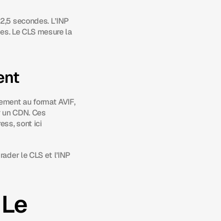
2,5 secondes. L’INP 
es. Le CLS mesure la 
ent
ement au format AVIF, 
r un CDN. Ces 
s, sont ici 
ader le CLS et l’INP 
Le 