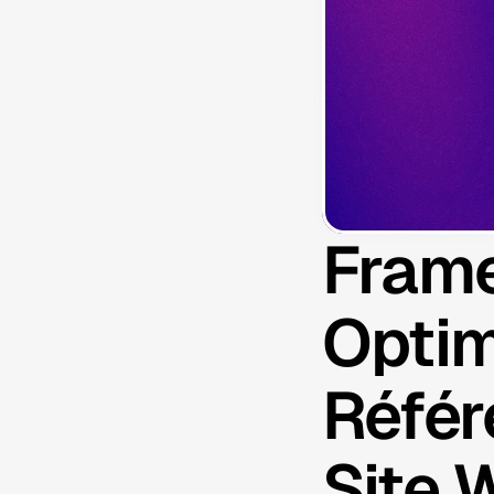
Frame
Optim
Référ
Site 