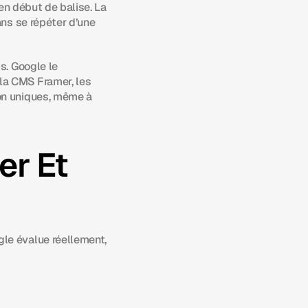
en début de balise. La 
ns se répéter d’une 
. Google le 
a CMS Framer, les 
on uniques, même à 
r Et 
le évalue réellement, 