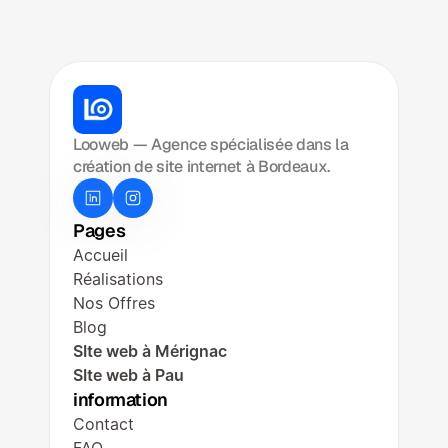
Agence web Framer : créer des
sites modernes et performants
Looweb — Agence spécialisée dans la 
Dans un environnement digital en
création de site internet à Bordeaux.
constante évolution, disposer d'un site
web à la fois esthétique, performant et
fonctionnel est devenu indispensable
Pages
Accueil
Réalisations
Nos Offres
Blog
SIte web à Mérignac
SIte web à Pau
information
Contact